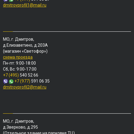
dmitrovprofil1@mail.ru
МО, г. Дмитров,
д.Елизаветино, д.203А
(магазин «Светофор»)
схема проезда
Пн-пт: 9:00-18:00
Сб, Вс: 9:00-17:00
+7 (495)
540 52 66
+7 (977)
591 06 35
dmitrovprofil2@mail.ru
МО, г. Дмитров,
д.Зверково, д.295
(Отдельное здание на парковке ТЦ)