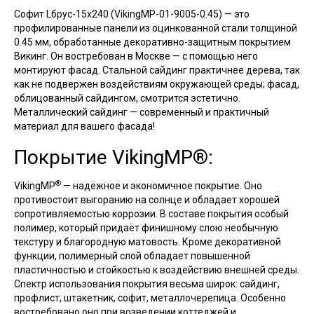
Софит Lбрус-15х240 (VikingMP-01-9005-0.45) — это
профилированные панели из оцинкованной стали толщиной
0.45 мм, обработанные декоративно-защитным покрытием
Викинг. Он востребован в Москве — с помощью него
монтируют фасад. Стальной сайдинг практичнее дерева, так
как не подвержен воздействиям окружающей среды; фасад,
облицованный сайдингом, смотрится эстетично.
Металлический сайдинг — современный и практичный
материал для вашего фасада!
Покрытие VikingMP®:
®
VikingMP
— надёжное и экономичное покрытие. Оно
противостоит выгоранию на солнце и обладает хорошей
сопротивляемостью коррозии. В составе покрытия особый
полимер, который придаёт финишному слою необычную
текстуру и благородную матовость. Кроме декоративной
функции, полимерный слой обладает повышенной
пластичностью и стойкостью к воздействию внешней среды.
Спектр использования покрытия весьма широк: сайдинг,
профлист, штакетник, софит, металлочерепица. Особенно
востребовано оно при возведении коттеджей и